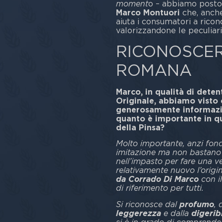
moment
o – abbiamo posto
Marco Montuori
che, anche
aiuta i consumatori a ricon
valorizzandone le peculiari
RICONOSCER
ROMANA
Marco, in qualità di dete
Originale, abbiamo visto 
generosamente informazio
quanto è importante in q
della Pinsa?
Molto importante, anzi fond
imitazione ma non bastano 
nell’impasto per fare una 
relativamente nuovo l’orig
da Corrado Di Marco
con i
di riferimento per tutti.
Si riconosce dal
profumo
, 
leggerezza
e dalla
digeribi