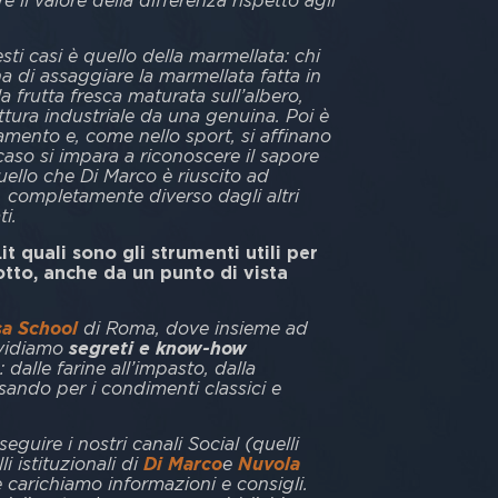
 il valore della differenza rispetto agli
ti casi è quello della marmellata: chi
 di assaggiare la marmellata fatta in
a frutta fresca maturata sull’albero,
tura industriale da una genuina. Poi è
amento e, come nello sport, si affinano
 caso si impara a riconoscere il sapore
ello che Di Marco è riuscito ad
, completamente diverso dagli altri
ti.
it quali sono gli strumenti utili per
tto, anche da un punto di vista
sa School
di Roma, dove insieme ad
dividiamo
segreti e know-how
 dalle farine all’impasto, dalla
ssando per i condimenti classici e
seguire i nostri canali Social (quelli
i istituzionali di
Di Marco
e
Nuvola
carichiamo informazioni e consigli.