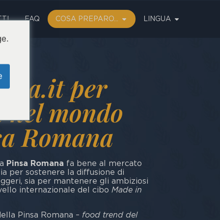
TI
FAQ
COSA PREPARO...
LINGUA
ge.
e
ana.it per
i nel mondo
nsa Romana
la
Pinsa Romana
fa bene al mercato
ia per sostenere la diffusione di
eggeri, sia per mantenere gli ambiziosi
ivello internazionale del cibo
Made in
della Pinsa Romana –
food trend del