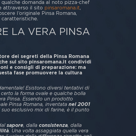
 qualche domanda al noto pizza-chef
 attraverso il sito
pinsaromana.it
,
oscere l’originale Pinsa Romana,
 caratteristiche.
E LA VERA PINSA
ntore dei segreti della Pinsa Romana
che sul sito pinsaromana.it condividi
ni e consigli di preparazione: ma
uesta fase promuovere la cultura
amentale! Esistono diversi tentativi di
certo la forma ovale e qualche bolla
vera Pinsa. Essendo un prodotto
inale Pinsa Romana, inventata
nel 2001
l suo esclusivo mix di farine, è il punto
dal
sapore
, dalla
consistenza
, dalla
lità
. Una volta assaggiata quella vera