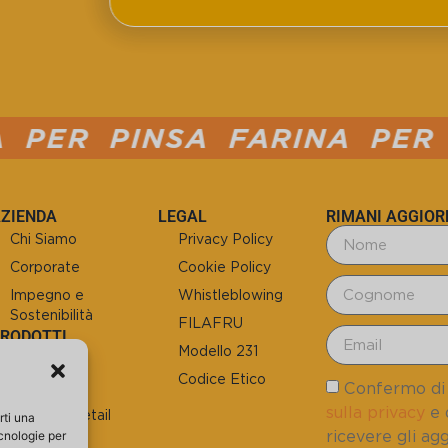
A FARINA PER PIZZA
PI
ZIENDA
LEGAL
RIMANI AGGIOR
Chi Siamo
Privacy Policy
Corporate
Cookie Policy
Impegno e
Whistleblowing
Sostenibilità
FILAFRU
PRODOTTI
Modello 231
Le Basi
Codice Etico
Confermo di 
Le Farine
sulla privacy
e 
Prodotti Retail
rti una
ricevere gli ag
ecnologie per