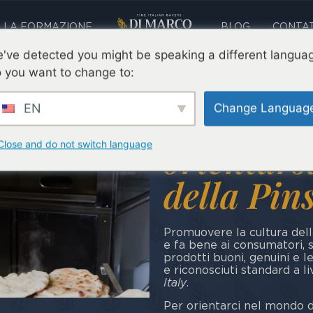
LA FORMAZIONE
BLOG
CONTAT
've detected you might be speaking a different langua
 you want to change to:
EN
Change Languag
Pinsarom
orientars
Close and do not switch language
della Pi
Promuovere la cultura del
e fa bene ai consumatori, s
prodotti buoni, genuini e l
e riconosciuti standard a l
Italy
.
Per orientarci nel mondo 