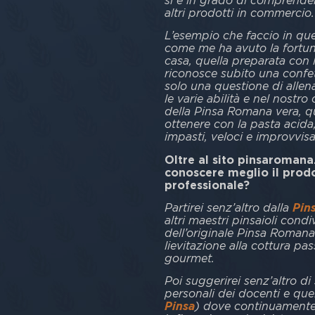
si è in grado di comprendere
altri prodotti in commercio.
L’esempio che faccio in ques
come me ha avuto la fortuna
casa, quella preparata con l
riconosce subito una confet
solo una questione di allen
le varie abilità e nel nostro
della Pinsa Romana vera, qu
ottenere con la pasta acida
impasti, veloci e improvvisa
Oltre al sito pinsaromana.
conoscere meglio il prodo
professionale?
Partirei senz’altro dalla
Pin
altri maestri pinsaioli con
dell’originale Pinsa Romana:
lievitazione alla cottura pa
gourmet.
Poi suggerirei senz’altro di 
personali dei docenti e quell
Pinsa
) dove continuamente 