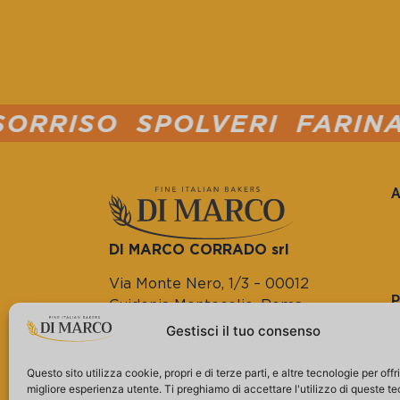
OLVERI FARINA PER PINS
A
DI MARCO CORRADO srl
Via Monte Nero, 1/3 – 00012
Guidonia Montecelio, Roma
Gestisci il tuo consenso
Tel. (+39) 0774.572804
(+39) 0774.363847
Questo sito utilizza cookie, propri e di terze parti, e altre tecnologie per offri
P.IVA 14133821000
migliore esperienza utente. Ti preghiamo di accettare l'utilizzo di queste t