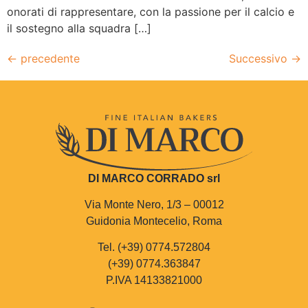
onorati di rappresentare, con la passione per il calcio e
il sostegno alla squadra […]
←
precedente
Successivo
→
DI MARCO CORRADO srl
Via Monte Nero, 1/3 – 00012
Guidonia Montecelio, Roma
Tel. (+39) 0774.572804
(+39) 0774.363847
P.IVA 14133821000