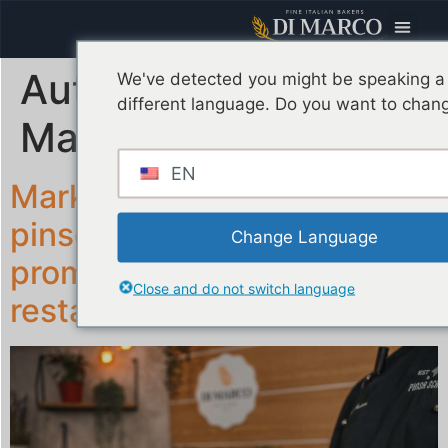
Autor:
Por
We've detected you might be speaking a
different language. Do you want to chang
MarcAdmin
EN
Marketing digital para
pinserie: ¿cuánto cuesta
Change Language
promocionar tu
Close and do not switch language
restaurante?