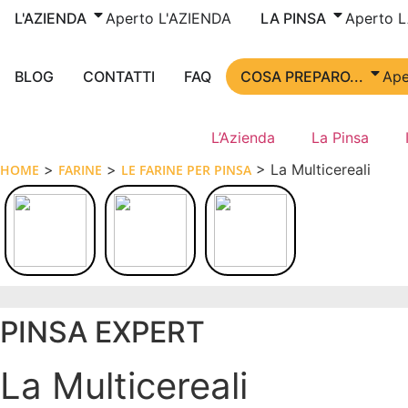
Vai
L'AZIENDA
Aperto L'AZIENDA
LA PINSA
Aperto 
al
contenuto
BLOG
CONTATTI
FAQ
COSA PREPARO...
Ape
L’Azienda
La Pinsa
>
>
> La Multicereali
HOME
FARINE
LE FARINE PER PINSA
PINSA EXPERT
La Multicereali