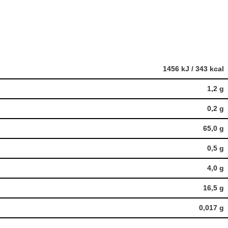
1456 kJ / 343 kcal
1,2 g
0,2 g
65,0 g
0,5 g
4,0 g
16,5 g
0,017 g