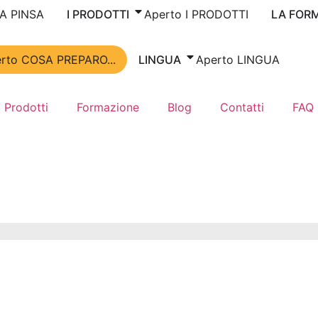
LA PINSA
I PRODOTTI
Aperto I PRODOTTI
LA FOR
rto COSA PREPARO...
LINGUA
Aperto LINGUA
I Prodotti
Formazione
Blog
Contatti
FAQ