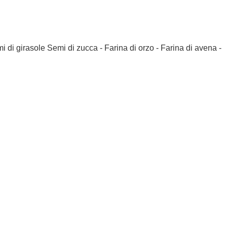
mi di girasole Semi di zucca - Farina di orzo - Farina di avena -
IZZA ROMANA PIZZA IN TE