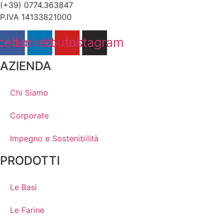
(+39) 0774.363847
P.IVA 14133821000
cebook
Linkedin
Youtube
Instagram
AZIENDA
Chi Siamo
Corporate
Impegno e Sostenibilità
PRODOTTI
Le Basi
Le Farine