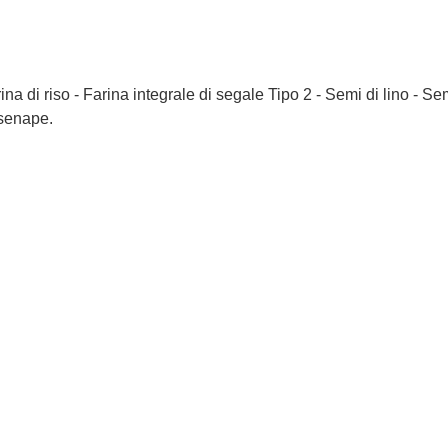
ina di riso - Farina integrale di segale Tipo 2 - Semi di lino - Se
 senape.
L’Imperiale
ARINA PER PIZZA
PINSA P