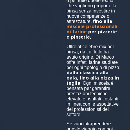
o per tutte quelle realtà
che vogliono proporre la
pinsa senza investire in
nuove competenze o
fino alle
attrezzature,
miscele professionali
di farine
per pizzerie
e pinserie.
Oltre al celebre mix per
pinsa, da cui tutto ha
avuto origine, Di Marco
offre infatti farine studiate
per ogni tipologia di pizza:
dalla classica alla
pala, fino alla pizza in
teglia
. Ogni miscela è
pensata per garantire
prestazioni tecniche
elevate e risultati costanti,
in linea con le aspettative
dei professionisti del
settore.
Se vuoi intraprendere
questo viaggio con noi,