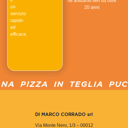
ne andiamo fieri da oltre
un
20 anni
servizio
rapido
ed
efficace.
 PIZZA IN TEGLIA PUCCI
DI MARCO CORRADO srl
Via Monte Nero, 1/3 – 00012