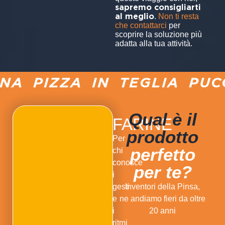
sapremo consigliarti
al meglio
.
Non ti resta
che contattarci
per
scoprire la soluzione più
adatta alla tua attività.
 PIZZA IN TEGLIA PUCCI
Qual è il
FARINE
prodotto
Per
perfetto
chi
conosce
per te?
i
gesti
Inventori della Pinsa,
e
ne andiamo fieri da oltre
i
20 anni
ritmi