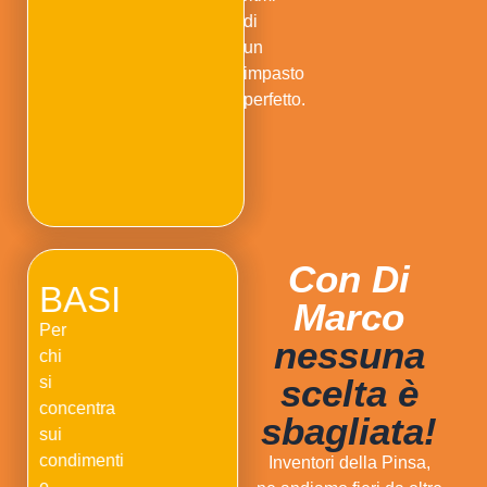
di
un
impasto
perfetto.
Con Di
BASI
Marco
Per
nessuna
chi
scelta è
si
concentra
sbagliata!
sui
condimenti
Inventori della Pinsa,
e