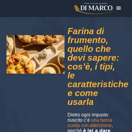
Oggi Pre
Farina di
frumento,
quello che
devi sapere:
cos’è, i tipi,
le
caratteristiche
e come
usarla
Dietro ogni impasto
riuscito c’è
una farina
scelta con attenzione
,
è lei a dare
perché