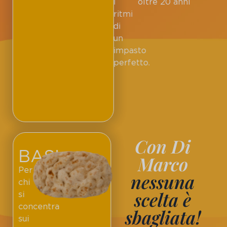
i
oltre 20 anni
ritmi
di
un
impasto
perfetto.
Con Di
BASI
Marco
Per
nessuna
chi
scelta è
si
concentra
sbagliata!
sui