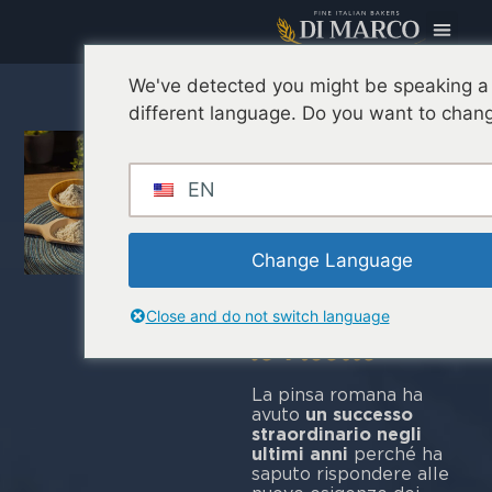
We've detected you might be speaking a
Pinsa
different language. Do you want to chang
romana, tutto
quello che
EN
devi sapere:
cos’è, com’è
Change Language
nata, i segreti
dell’impasto e
Close and do not switch language
le ricette
La pinsa romana ha
avuto
un successo
straordinario negli
ultimi anni
perché ha
saputo rispondere alle