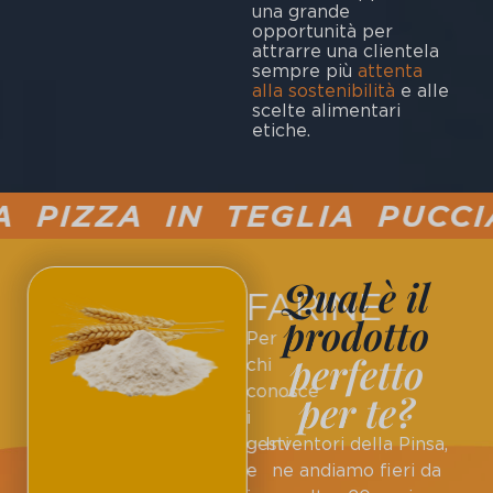
una grande
opportunità per
attrarre una clientela
sempre più
attenta
alla sostenibilità
e alle
scelte alimentari
etiche.
IZZA IN TEGLIA PUCCIA 
Qual è il
FARINE
prodotto
Per
perfetto
chi
conosce
per te?
i
gesti
Inventori della Pinsa,
e
ne andiamo fieri da