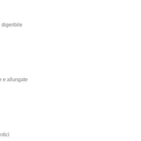
 digeribile
e e allungate
ntici