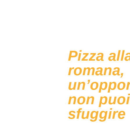
Pizza all
romana,
un’oppor
non puoi 
sfuggire
In un contesto di mercato sempr