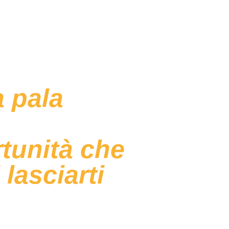
a pala
tunità che
lasciarti
e più competitivo, differenziare l’offerta