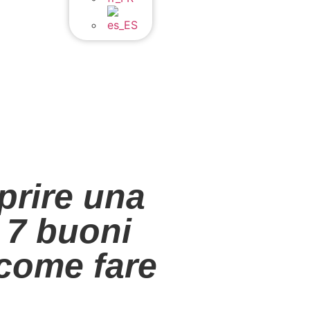
prire una
 7 buoni
 come fare
 avviare un’attività nel settore della