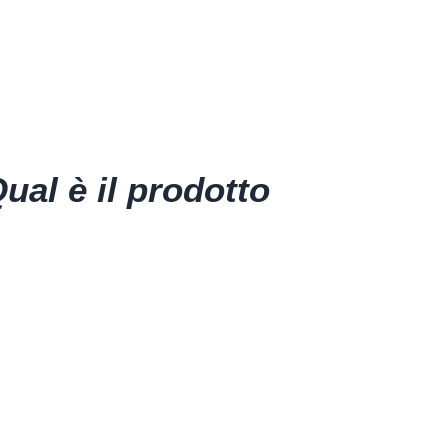
ZZA ROMANA PIZZA IN TEGL
ual è il prodotto
perfetto per te?
Inventori della Pinsa,
ne andiamo fieri da oltre 20 anni