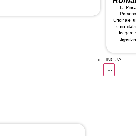
Roma
La Pins
Roman
Originale: u
e inimitabi
leggera 
digeribil
LINGUA