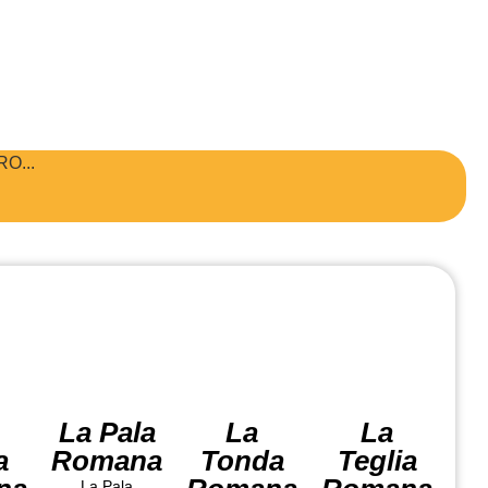
O...
La Pala
La
La
a
Romana
Tonda
Teglia
La Pala