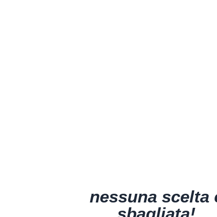
ERI FARINA PER PINSA FA
Con Di Marco
nessuna scelta 
sbagliata!