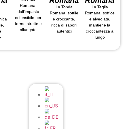
na
Romana
Romana
Romana:
a
La Tonda
La Teglia
dall’impasto
a
Romana: sottile
Romana: soffice
estensibile per
nica
e croccante,
e alveolata,
forme strette e
le,
ricca di sapori
mantiene la
allungate
e
autentici
croccantezza a
e
lungo